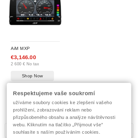
AiM MXP
€3,146.00
2 600 € No tax
Shop Now
Respektujeme vaše soukromí
Showing 1-3 of 3 item(s)
užíváme soubory cookies ke zlepšení vašeho
prohlížení, zobrazování reklam nebo
1
přizpůsobeného obsahu a analýze návštěvnosti
webu. Kliknutím na tlačítko „Přijmout vše“
Řada MX
souhlasíte s naším používáním cookies.