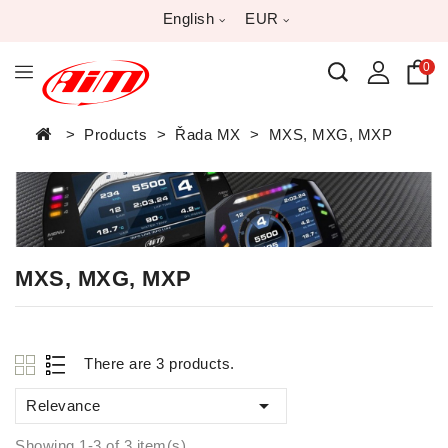
English
EUR
0
Products
Řada MX
MXS, MXG, MXP
MXS, MXG, MXP
There are 3 products.

Relevance
Showing 1-3 of 3 item(s)