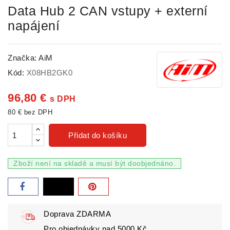
Data Hub 2 CAN vstupy + externí
napájení
Značka:
AiM
Kód:
X08HB2GK0
96,80 €
s DPH
80 € bez DPH
Přidat do košíku
Zboží není na skladě a musí být doobjednáno.
Doprava ZDARMA
Pro objednávky nad 5000 Kč