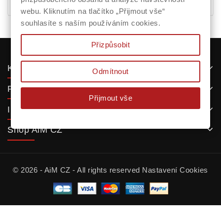
Domů
webu. Kliknutím na tlačítko „Přijmout vše“
souhlasíte s naším používáním cookies.
Přizpůsobit
Kategorie
Odmítnout
Produkty
Přijmout vše
Informace
Shop AiM CZ
© 2026 - AiM CZ - All rights reserved
Nastavení Cookies