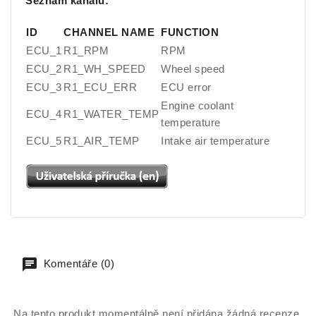
Seznam kanálů:
ID
CHANNEL NAME
FUNCTION
ECU_1
R1_RPM
RPM
ECU_2
R1_WH_SPEED
Wheel speed
ECU_3
R1_ECU_ERR
ECU error
Engine coolant
ECU_4
R1_WATER_TEMP
temperature
ECU_5
R1_AIR_TEMP
Intake air temperature
Komentáře (0)
Na tento produkt momentálně není přidána žádná recenze.